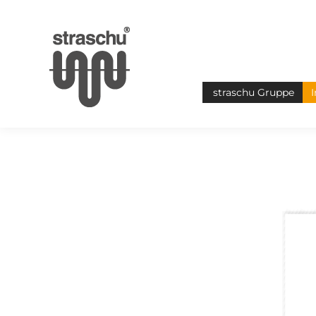
straschu Gruppe
I
Sie befinden sich hier: