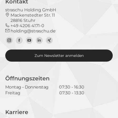
Kontakt
straschu Holding GmbH
Mackenstedter Str. 11
28816 Stuhr
+49 4206 4171-0
holding@straschu.de
Zum
Zur
Zum
Zum
Zum
Instagram-
Facebook-
YouTube-
LinkedIn-
Xing-
Zum Newsletter anmelden
Profil
Seite
Kanal
Profil
Profil
Öffnungszeiten
Montag – Donnerstag
07:30 - 16:30
Freitag
07:30 - 13:30
Karriere