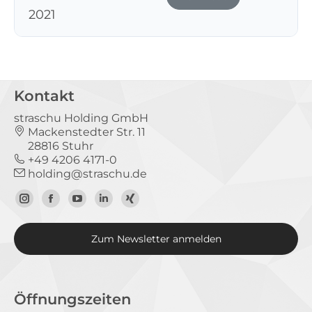
2021
Kontakt
straschu Holding GmbH
Mackenstedter Str. 11
28816 Stuhr
+49 4206 4171-0
holding@straschu.de
Zum
Zur
Zum
Zum
Zum
Instagram-
Facebook-
YouTube-
LinkedIn-
Xing-
Zum Newsletter anmelden
Profil
Seite
Kanal
Profil
Profil
Öffnungszeiten