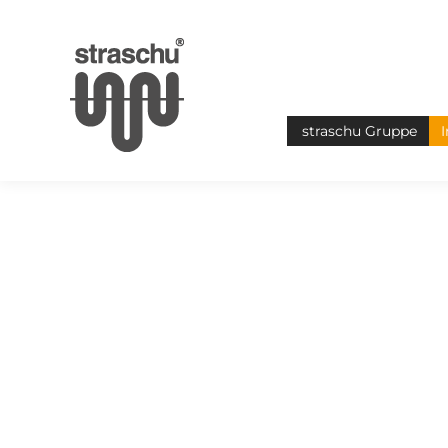
straschu Gruppe
I
Sie befinden sich hier: