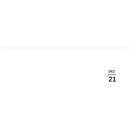
Sie befinden sich hier:
DEZ.
21