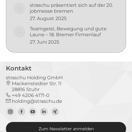
straschu präsentiert sich auf der 20.
jobmesse bremen
27. August 2025
Teamgeist, Bewegung und gute
Laune – 18. Bremer Firmenlauf
27. Juni 2025
Kontakt
straschu Holding GmbH
Mackenstedter Str. 11
28816 Stuhr
+49 4206 4171-0
holding@straschu.de
Zum
Zur
Zum
Zum
Zum
Instagram-
Facebook-
YouTube-
LinkedIn-
Xing-
Zum Newsletter anmelden
Profil
Seite
Kanal
Profil
Profil