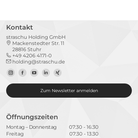
Kontakt
straschu Holding GmbH
Mackenstedter Str. 11
28816 Stuhr
+49 4206 4171-0
holding@straschu.de
Zum
Zur
Zum
Zum
Zum
Instagram-
Facebook-
YouTube-
LinkedIn-
Xing-
Zum Newsletter anmelden
Profil
Seite
Kanal
Profil
Profil
Öffnungszeiten
Montag – Donnerstag
07:30 - 16:30
Freitag
07:30 - 13:30