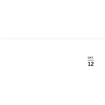
Sie befinden sich hier:
OKT.
12