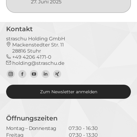
27. Juni 2025
Kontakt
straschu Holding GmbH
Mackenstedter Str. 11
28816 Stuhr
+49 4206 4171-0
holding@straschu.de
Zum
Zur
Zum
Zum
Zum
Instagram-
Facebook-
YouTube-
LinkedIn-
Xing-
Zum Newsletter anmelden
Profil
Seite
Kanal
Profil
Profil
Öffnungszeiten
Montag – Donnerstag
07:30 - 16:30
Freitag
07:30 - 13:30